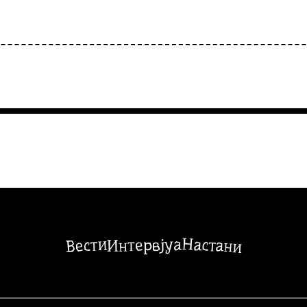
Настани
Вести
Интервјуа