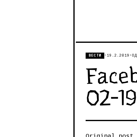
ВЕСТИ
•
19.2.2019
•
ОД
Faceb
02-1
Original post