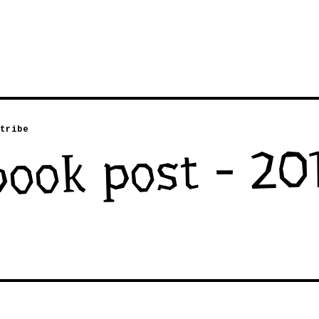
tribe
ook post - 20
9