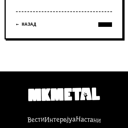
← НАЗАД
Настани
Вести
Интервјуа