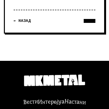
← НАЗАД
Настани
Вести
Интервјуа