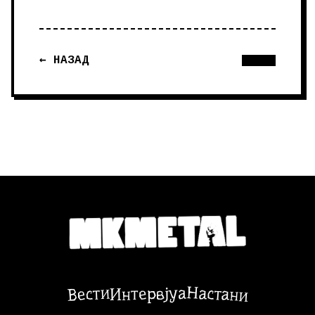
← НАЗАД
Настани
Вести
Интервјуа