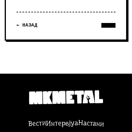
← НАЗАД
Настани
Вести
Интервјуа