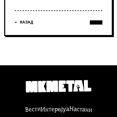
← НАЗАД
Настани
Вести
Интервјуа