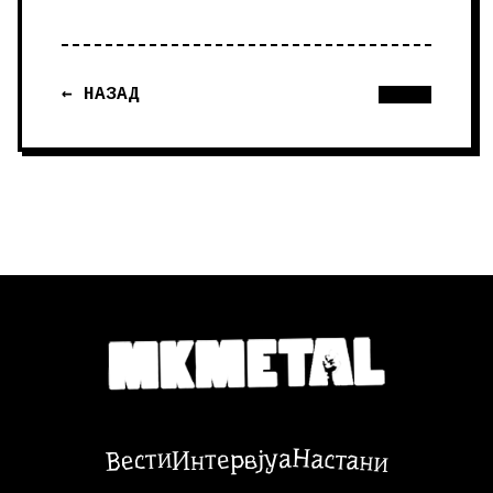
← НАЗАД
Настани
Вести
Интервјуа