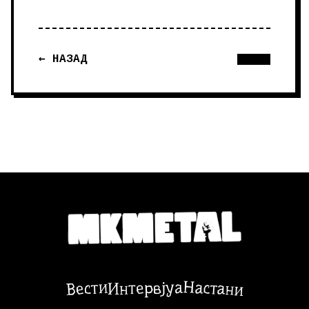
← НАЗАД
Настани
Вести
Интервјуа