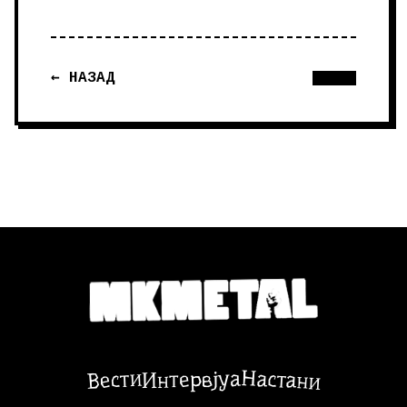
← НАЗАД
Настани
Вести
Интервјуа