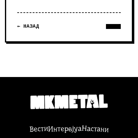
← НАЗАД
Настани
Вести
Интервјуа