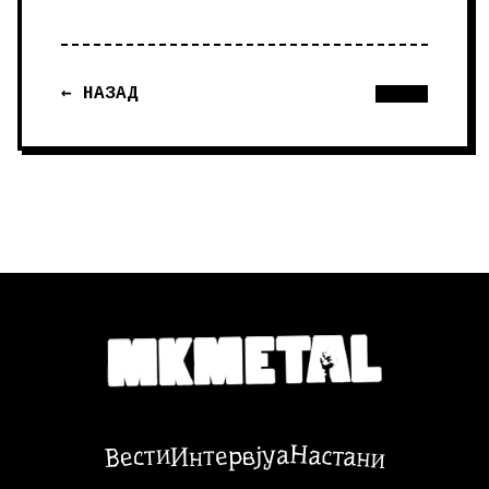
← НАЗАД
Настани
Вести
Интервјуа