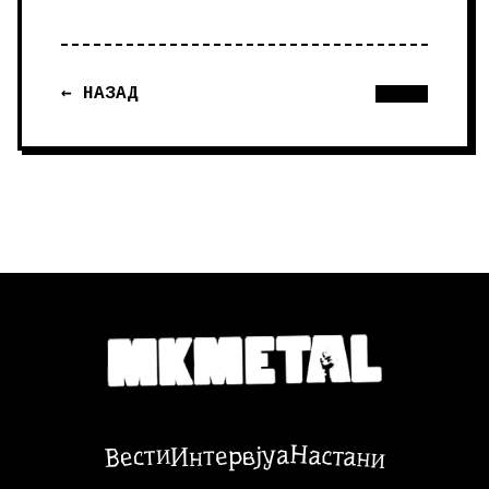
← НАЗАД
Настани
Вести
Интервјуа