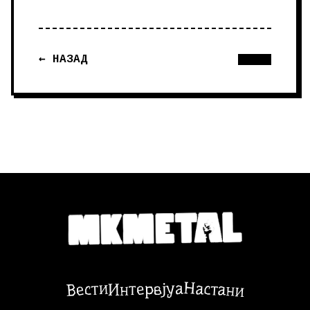
← НАЗАД
Настани
Вести
Интервјуа