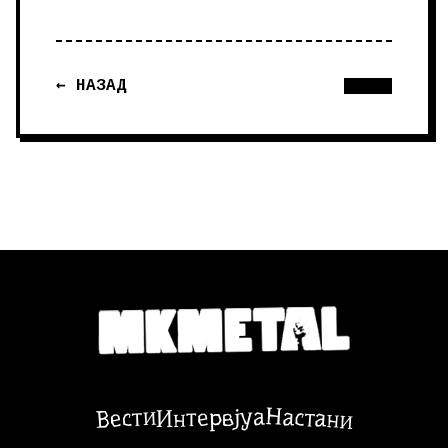
← НАЗАД
Настани
Вести
Интервјуа