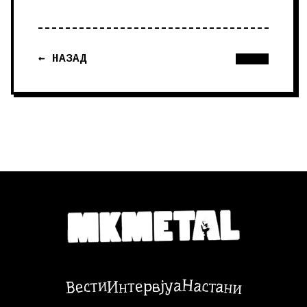
← НАЗАД
Настани
Вести
Интервјуа