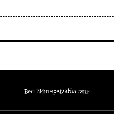
Настани
Вести
Интервјуа