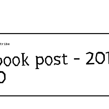
tribe
ook post - 20
0