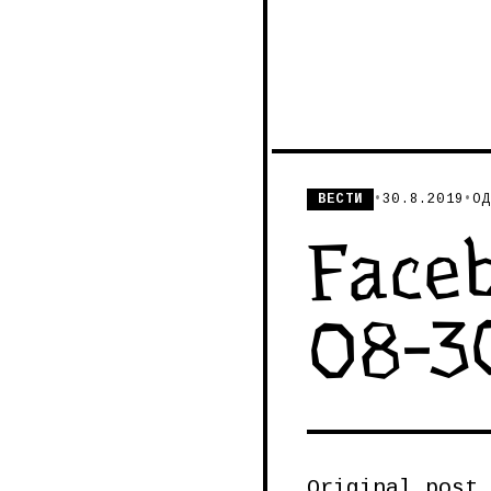
ВЕСТИ
•
30.8.2019
•
ОД
Faceb
08-3
Original post