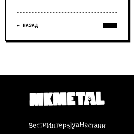
← НАЗАД
Настани
Вести
Интервјуа