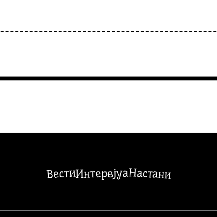
Настани
Вести
Интервјуа