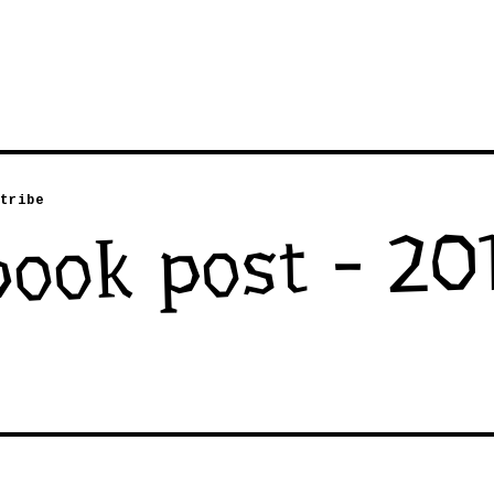
tribe
ook post - 20