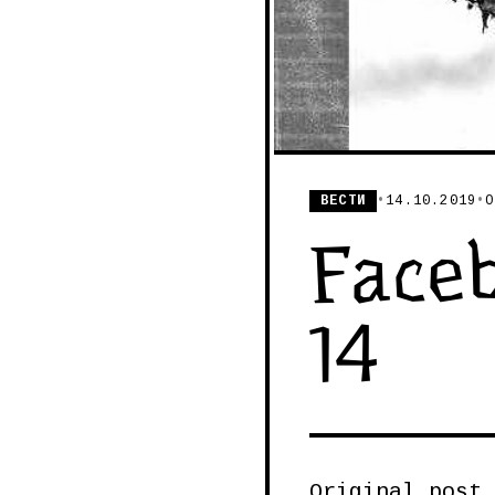
ВЕСТИ
•
14.10.2019
•
О
Faceb
14
Original post