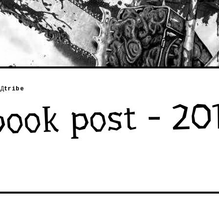
Д
tribe
ook post - 20