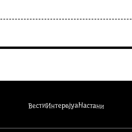
Настани
Вести
Интервјуа