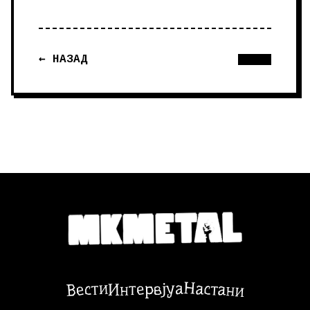
← НАЗАД
Настани
Вести
Интервјуа