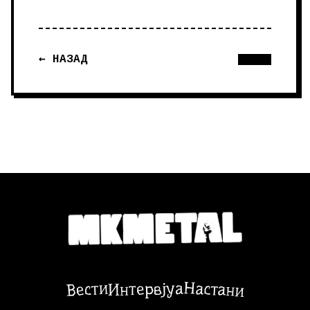
← НАЗАД
Настани
Вести
Интервјуа