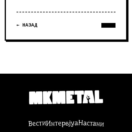
← НАЗАД
Настани
Вести
Интервјуа