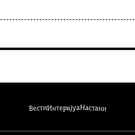
Настани
Вести
Интервјуа