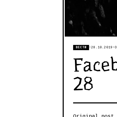
ВЕСТИ
•
28.10.2019
•
О
Faceb
28
Original post