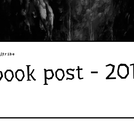
Д
tribe
ook post - 20