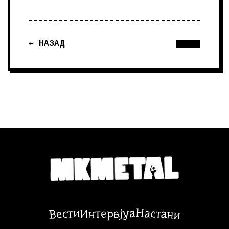
← НАЗАД
Настани
Вести
Интервјуа