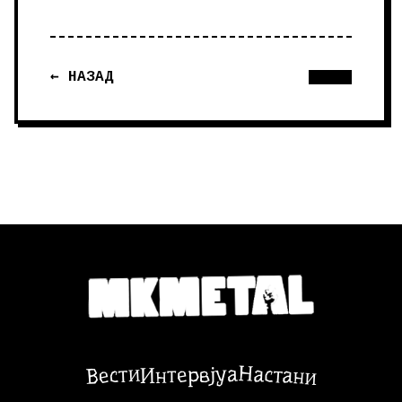
← НАЗАД
Настани
Вести
Интервјуа