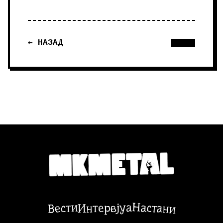
← НАЗАД
Настани
Вести
Интервјуа