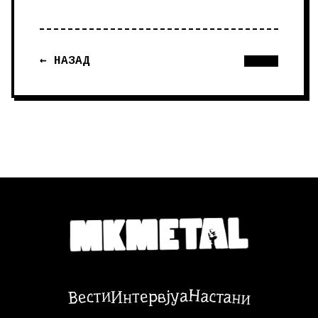
← НАЗАД
Настани
Вести
Интервјуа