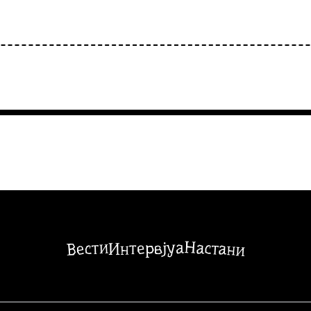
Настани
Вести
Интервјуа