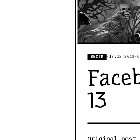
ВЕСТИ
•
13.12.2019
•
О
Faceb
13
Original post