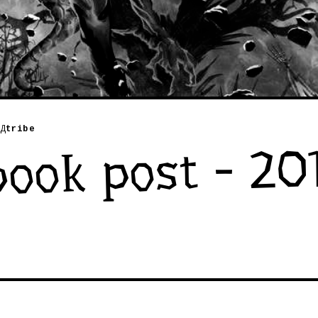
Д
tribe
ook post - 201