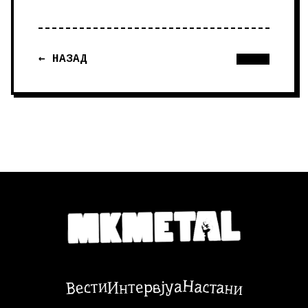
← НАЗАД
Настани
Вести
Интервјуа