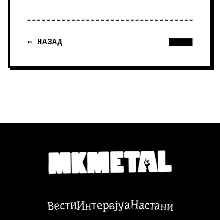
← НАЗАД
Настани
Вести
Интервјуа