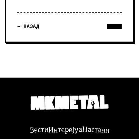
← НАЗАД
Настани
Вести
Интервјуа