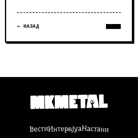
← НАЗАД
Настани
Вести
Интервјуа