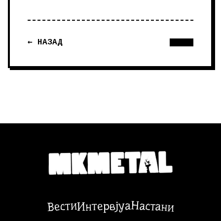
← НАЗАД
Настани
Вести
Интервјуа