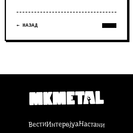
← НАЗАД
Настани
Вести
Интервјуа