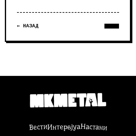
← НАЗАД
Настани
Вести
Интервјуа