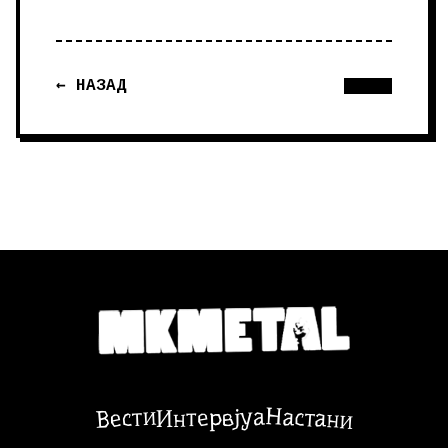
← НАЗАД
Настани
Вести
Интервјуа