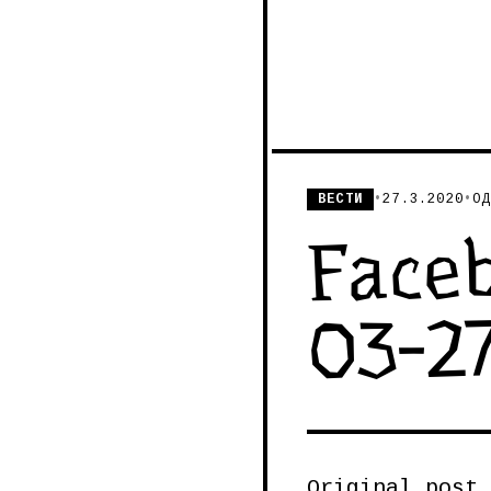
ВЕСТИ
•
27.3.2020
•
ОД
Face
03-2
Original post