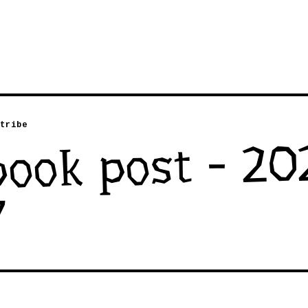
tribe
book post - 20
7