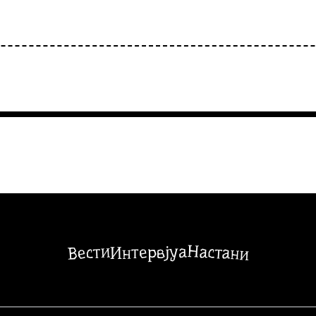
Настани
Вести
Интервјуа