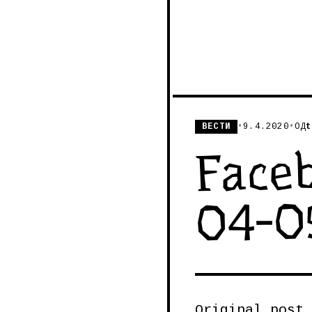
ВЕСТИ
•
9.4.2020
•
ОД
t
Face
04-0
Original post