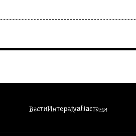
Настани
Вести
Интервјуа