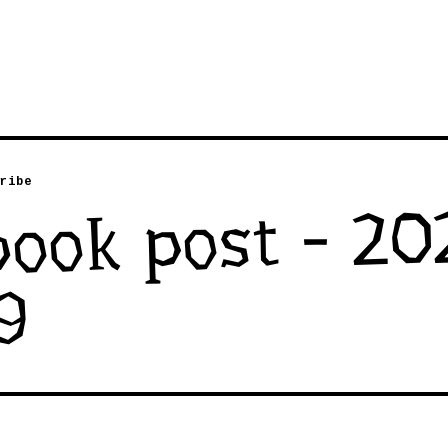
ribe
book post - 20
9