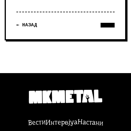
← НАЗАД
Настани
Вести
Интервјуа