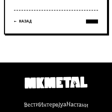
← НАЗАД
Настани
Вести
Интервјуа