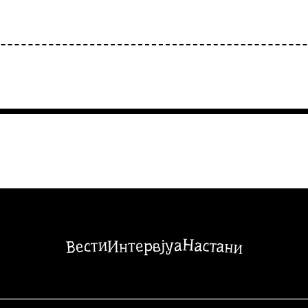
Настани
Вести
Интервјуа