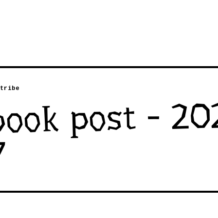
tribe
book post - 20
7