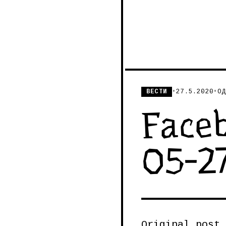
ВЕСТИ
•
27.5.2020
•
ОД
Face
05-2
Original post