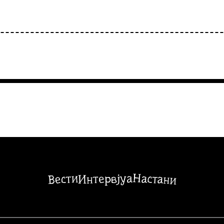
Настани
Вести
Интервјуа