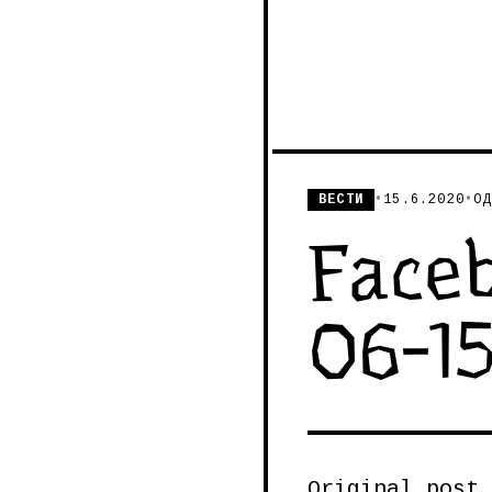
ВЕСТИ
•
15.6.2020
•
ОД
Face
06-1
Original post