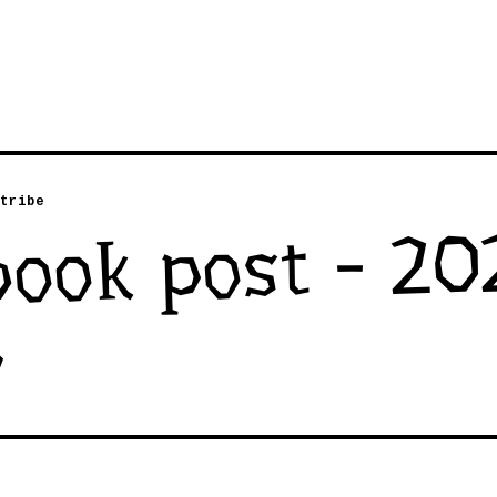
tribe
book post - 20
5