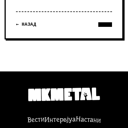
← НАЗАД
Настани
Вести
Интервјуа