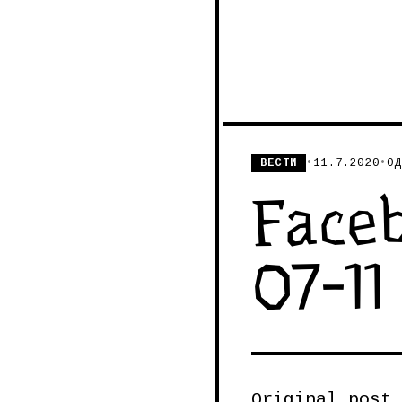
ВЕСТИ
•
11.7.2020
•
ОД
Face
07-11
Original post