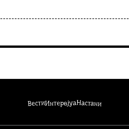
Настани
Вести
Интервјуа