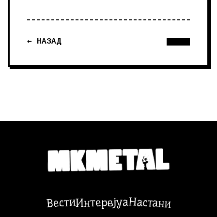
← НАЗАД
Настани
Вести
Интервјуа