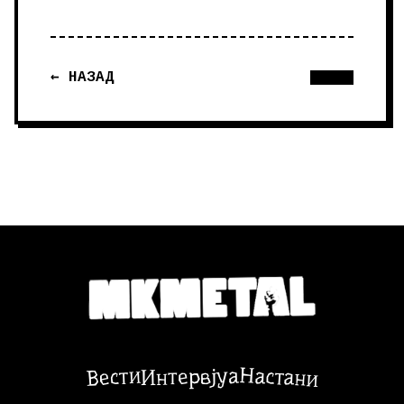
← НАЗАД
Настани
Вести
Интервјуа