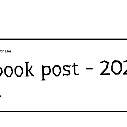
tribe
book post - 20
2