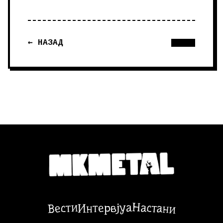
← НАЗАД
Настани
Вести
Интервјуа