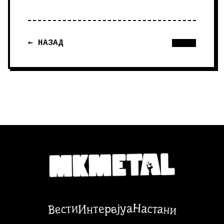
← НАЗАД
Настани
Вести
Интервјуа