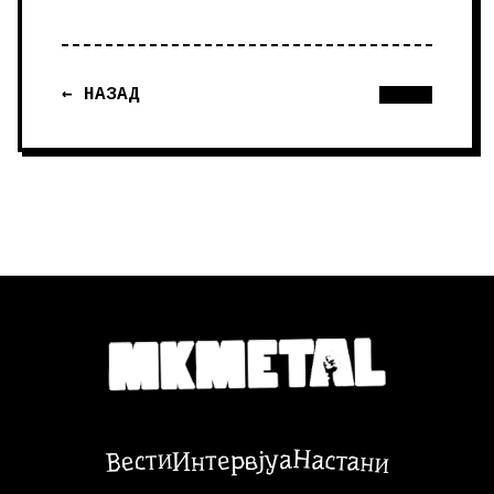
← НАЗАД
Настани
Вести
Интервјуа